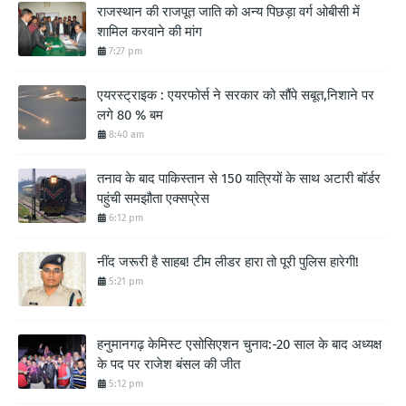
राजस्थान की राजपूत जाति को अन्य पिछड़ा वर्ग ओबीसी में
शामिल करवाने की मांग
7:27 pm
एयरस्ट्राइक : एयरफोर्स ने सरकार को सौंपे सबूत,निशाने पर
लगे 80 % बम
8:40 am
तनाव के बाद पाकिस्तान से 150 यात्रियों के साथ अटारी बॉर्डर
पहुंची समझौता एक्सप्रेस
6:12 pm
नींद जरूरी है साहब! टीम लीडर हारा तो पूरी पुलिस हारेगी!
5:21 pm
हनुमानगढ़ केमिस्ट एसोसिएशन चुनाव:-20 साल के बाद अध्यक्ष
के पद पर राजेश बंसल की जीत
5:12 pm