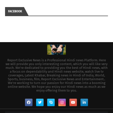
FACEBOOK
Report Exclusive News is a Professional Hindi news Platform. Here
we will provide you only interesting content, which you will like very
much. We're dedicated to providing you the best of Hindi news, with
a focus on dependability and Hindi news website, watch live tv
coverages, Latest Khabar, Breaking news in Hindi of India, World,
Sports, business, film, Report Exclusive News and Entertainment..
We're working to turn our passion for Hindi news into a booming
online website. We hope you enjoy our Hindi news as much as we
enjoy offering them to you.