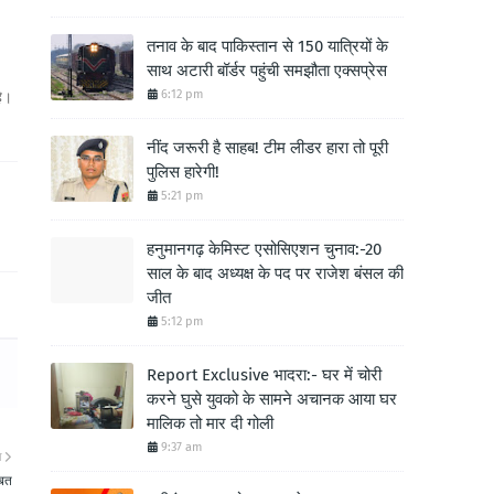
तनाव के बाद पाकिस्तान से 150 यात्रियों के
साथ अटारी बॉर्डर पहुंची समझौता एक्सप्रेस
6:12 pm
हे।
नींद जरूरी है साहब! टीम लीडर हारा तो पूरी
पुलिस हारेगी!
5:21 pm
हनुमानगढ़ केमिस्ट एसोसिएशन चुनाव:-20
साल के बाद अध्यक्ष के पद पर राजेश बंसल की
जीत
5:12 pm
Report Exclusive भादरा:- घर में चोरी
करने घुसे युवको के सामने अचानक आया घर
मालिक तो मार दी गोली
9:37 am
ा
बित