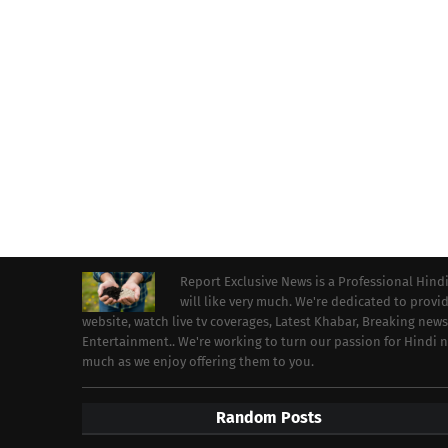
Report Exclusive News is a Professional Hind
will like very much. We're dedicated to prov
website, watch live tv coverages, Latest Khabar, Breaking news
Entertainment.. We're working to turn our passion for Hindi
much as we enjoy offering them to you.
Random Posts