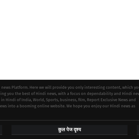
i news Platform. Here we will provide you only interesting content, which y
iding you the best of Hindi news, with a focus on dependability and Hindi ne
 in Hindi of India, World, Sports, business, film, Report Exclusive News and
 news into a booming online website. We hope you enjoy our Hindi news as
कुल पेज दृश्य