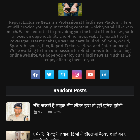
Report Exclusive News is a Professional Hindi news Platform. Here
we will provide you only interesting content, which you will like very
much. We're dedicated to providing you the best of Hindi news, with
a focus on dependability and Hindi news website, watch live tv
coverages, Latest Khabar, Breaking news in Hindi of India, World,
Sports, business, film, Report Exclusive News and Entertainment..
We're working to turn our passion for Hindi news into a booming
online website. We hope you enjoy our Hindi news as much as we
enjoy offering them to you.
Random Posts
नींद जरूरी है साहब! टीम लीडर हारा तो पूरी पुलिस हारेगी!
March 08, 2026
एथेनॉल फैक्ट्री विवाद: टिब्बी में सीएलजी बैठक, शांति बनाए