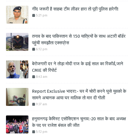
नींद जरूरी है साहब! टीम लीडर हारा तो पूरी पुलिस हारेगी!
5:21 pm
तनाव के बाद पाकिस्तान से 150 यात्रियों के साथ अटारी बॉर्डर
पहुंची समझौता एक्सप्रेस
6:12 pm
बेरोजगारी दर ने तोड़ा मोदी राज के ढाई साल का रिकॉर्ड,जाने
CMIE की रिपोर्ट
8:43 am
Report Exclusive भादरा:- घर में चोरी करने घुसे युवको के
सामने अचानक आया घर मालिक तो मार दी गोली
9:37 am
हनुमानगढ़ केमिस्ट एसोसिएशन चुनाव:-20 साल के बाद अध्यक्ष
के पद पर राजेश बंसल की जीत
5:12 pm