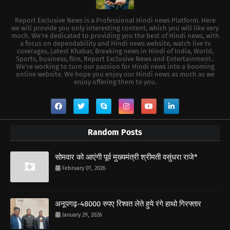
Report Exclusive News is a Professional Hindi news Platform. Here
we will provide you only interesting content, which you will like very
much. We're dedicated to providing you the best of Hindi news, with
a focus on dependability and Hindi news website, watch live tv
coverages, Latest Khabar, Breaking news in Hindi of India, World,
Sports, business, film, Report Exclusive News and Entertainment..
We're working to turn our passion for Hindi news into a booming
online website. We hope you enjoy our Hindi news as much as we
enjoy offering them to you.
Random Posts
सोमवार को आएंगी पूर्व मुख्यमंत्री श्रीमती वसुंधरा राजे*
February 01, 2026
अनूपगढ़-48000 रुपए रिश्वत लेते हुये रंगे हाथो गिरफ्तार
January 29, 2026