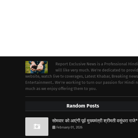
Report Exclusive News is a Professional Hind
will like very much. We're dedicated to prov
website, watch live tv coverages, Latest Khabar, Breaking news
Entertainment.. We're working to turn our passion for Hindi
much as we enjoy offering them to you.
Random Posts
सोमवार को आएंगी पूर्व मुख्यमंत्री श्रीमती वसुंधरा राजे*
February 01, 2026