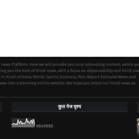
i news Platform. Here we will provide you only interesting content, which y
iding you the best of Hindi news, with a focus on dependability and Hindi ne
 in Hindi of India, World, Sports, business, film, Report Exclusive News and
 news into a booming online website. We hope you enjoy our Hindi news as
कुल पेज दृश्य
6
8
4
9
8
8
5