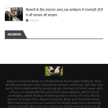
किसानों के लिए मददगार बजट,एक कार्यक्रम में राजमंत्री टीटी
ने की सरकार की सराहना
4:48 pm
FACEBOOK
Report Exclusive News is a Professional Hindi news Platform. Here
we will provide you only interesting content, which you will like very
much. We're dedicated to providing you the best of Hindi news, with
a focus on dependability and Hindi news website, watch live tv
coverages, Latest Khabar, Breaking news in Hindi of India, World,
Sports, business, film, Report Exclusive News and Entertainment..
We're working to turn our passion for Hindi news into a booming
online website. We hope you enjoy our Hindi news as much as we