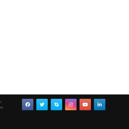
ou
ws