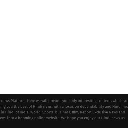
i news Platform. Here we will provide you only interesting content, which y
iding you the best of Hindi news, with a focus on dependability and Hindi ne
 in Hindi of India, World, Sports, business, film, Report Exclusive News and
 news into a booming online website. We hope you enjoy our Hindi news as