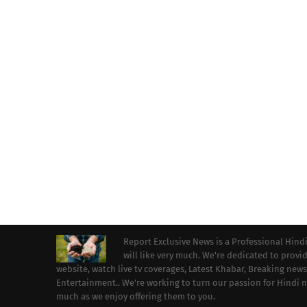
Report Exclusive News is a Professional Hind
will like very much. We're dedicated to prov
website, watch live tv coverages, Latest Khabar, Breaking news
Entertainment.. We're working to turn our passion for Hindi
much as we enjoy offering them to you.