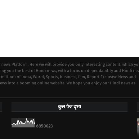
i news Platform. Here we will provide you only interesting content, which y
iding you the best of Hindi news, with a focus on dependability and Hindi ne
 in Hindi of India, World, Sports, business, film, Report Exclusive News and
 news into a booming online website. We hope you enjoy our Hindi news as
कुल पेज दृश्य
6
8
5
0
0
2
3