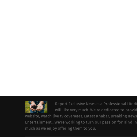
Report Exclusive News is a Professional Hind
will like very much. We're dedicated to prov
website, watch live tv coverages, Latest Khabar, Breaking news
Entertainment.. We're working to turn our passion for Hindi
much as we enjoy offering them to you.