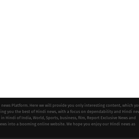
i news Platform. Here we will provide you only interesting content, which y
iding you the best of Hindi news, with a focus on dependability and Hindi ne
 in Hindi of India, World, Sports, business, film, Report Exclusive News and
 news into a booming online website. We hope you enjoy our Hindi news as