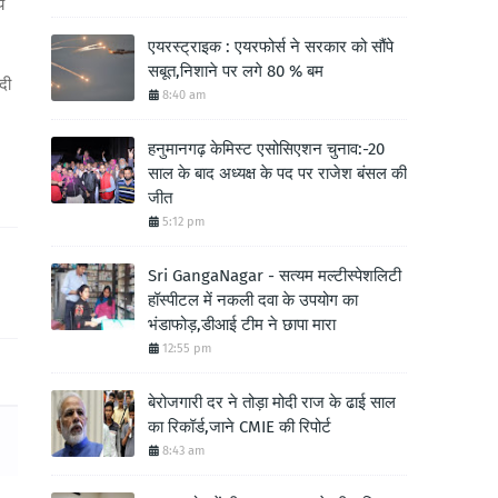
य
एयरस्ट्राइक : एयरफोर्स ने सरकार को सौंपे
सबूत,निशाने पर लगे 80 % बम
दी
8:40 am
हनुमानगढ़ केमिस्ट एसोसिएशन चुनाव:-20
साल के बाद अध्यक्ष के पद पर राजेश बंसल की
जीत
5:12 pm
Sri GangaNagar - सत्यम मल्टीस्पेशलिटी
हॉस्पीटल में नकली दवा के उपयोग का
भंडाफोड़,डीआई टीम ने छापा मारा
12:55 pm
बेरोजगारी दर ने तोड़ा मोदी राज के ढाई साल
का रिकॉर्ड,जाने CMIE की रिपोर्ट
8:43 am