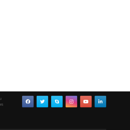
ou
ws