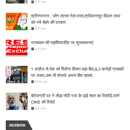
9:37 am
श्रीगंगानगर : लोग त्रस्त नेता मस्त,श्रीकरणपुर विधान सभा
को नये चेहरे की दरकार
8:13 am
राज्यपाल की महाशिवरात्रि पर शुभकामनाएं
4:42 pm
1 अप्रैल से देश को मिलेगा तीसरा बड़ा बैंक,8.2 करोड़ों ग्राहकों
पर असर,आप भी संभाले अपना बैंक खाता!
12:09 pm
बेरोजगारी दर ने तोड़ा मोदी राज के ढाई साल का रिकॉर्ड,जाने
CMIE की रिपोर्ट
8:43 am
FACEBOOK