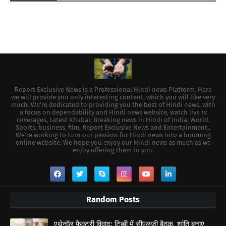
Report Exclusive News is a Professional Hindi news Platform. Here
we will provide you only interesting content, which you will like very
much. We're dedicated to providing you the best of Hindi news, with
a focus on dependability and Hindi news website, watch live tv
coverages, Latest Khabar, Breaking news in Hindi of India, World,
Sports, business, film, Report Exclusive News and Entertainment..
We're working to turn our passion for Hindi news into a booming
online website. We hope you enjoy our Hindi news as much as we
enjoy offering them to you.
Random Posts
एथेनॉल फैक्ट्री विवाद: टिब्बी में सीएलजी बैठक, शांति बनाए