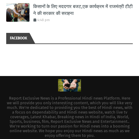
किसानों के लिए मददगार बजट,एक कार्यक्रम में राजमंत्री टीटी
ने की सरकार की सराहना
4:48 pm
FACEBOOK
Report Exclusive News is a Professional Hindi news Platform. Here
we will provide you only interesting content, which you will like very
much. We're dedicated to providing you the best of Hindi news, with
a focus on dependability and Hindi news website, watch live tv
coverages, Latest Khabar, Breaking news in Hindi of India, World,
Sports, business, film, Report Exclusive News and Entertainment..
We're working to turn our passion for Hindi news into a booming
online website. We hope you enjoy our Hindi news as much as we
enjoy offering them to you.