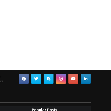
ou
ws
Popular Posts