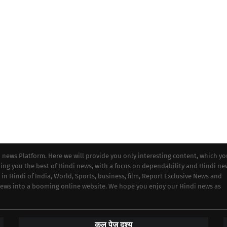
i news Platform. Here we will provide you only interesting content, which y
iding you the best of Hindi news, with a focus on dependability and Hindi ne
 in Hindi of India, World, Sports, business, film, Report Exclusive News and
 news into a booming online website. We hope you enjoy our Hindi news as
कुल पेज दृश्य