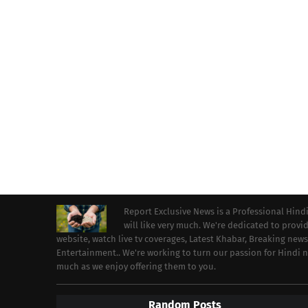
Report Exclusive News is a Professional Hind
will like very much. We're dedicated to prov
website, watch live tv coverages, Latest Khabar, Breaking news
Entertainment.. We're working to turn our passion for Hindi
much as we enjoy offering them to you.
Random Posts