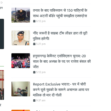
ा
ेदन
तनाव के बाद पाकिस्तान से 150 यात्रियों के
साथ अटारी बॉर्डर पहुंची समझौता एक्सप्रेस
6:12 pm
नींद जरूरी है साहब! टीम लीडर हारा तो पूरी
पुलिस हारेगी!
5:21 pm
हनुमानगढ़ केमिस्ट एसोसिएशन चुनाव:-20
साल के बाद अध्यक्ष के पद पर राजेश बंसल की
जीत
5:12 pm
Report Exclusive भादरा:- घर में चोरी
करने घुसे युवको के सामने अचानक आया घर
मालिक तो मार दी गोली
9:37 am
र