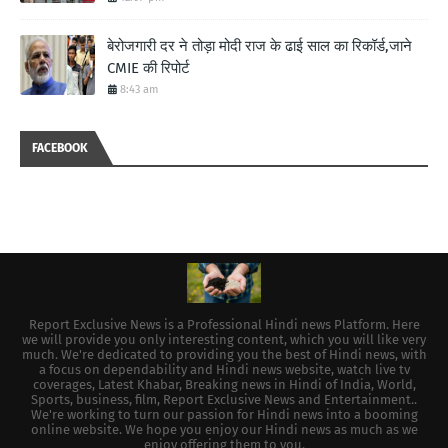
बेरोजगारी दर ने तोड़ा मोदी राज के ढाई साल का रिकॉर्ड,जाने
CMIE की रिपोर्ट
8:43 am
FACEBOOK
Report Exclusive News is a Professional Hindi news Platform. Here
we will provide you only interesting content, which you will like very
much. We're dedicated to providing you the best of Hindi news, with
a focus on dependability and Hindi news website, watch live tv
coverages, Latest Khabar, Breaking news in Hindi of India, World,
Sports, business, film, Report Exclusive News and Entertainment..
We're working to turn our passion for Hindi news into a booming
online website. We hope you enjoy our Hindi news as much as we
enjoy offering them to you.