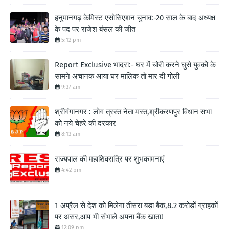
हनुमानगढ़ केमिस्ट एसोसिएशन चुनाव:-20 साल के बाद अध्यक्ष
के पद पर राजेश बंसल की जीत
5:12 pm
Report Exclusive भादरा:- घर में चोरी करने घुसे युवको के
सामने अचानक आया घर मालिक तो मार दी गोली
9:37 am
श्रीगंगानगर : लोग त्रस्त नेता मस्त,श्रीकरणपुर विधान सभा
को नये चेहरे की दरकार
8:13 am
राज्यपाल की महाशिवरात्रि पर शुभकामनाएं
4:42 pm
1 अप्रैल से देश को मिलेगा तीसरा बड़ा बैंक,8.2 करोड़ों ग्राहकों
पर असर,आप भी संभाले अपना बैंक खाता!
12:09 pm