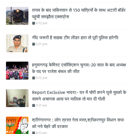
तनाव के बाद पाकिस्तान से 150 यात्रियों के साथ अटारी बॉर्डर
पहुंची समझौता एक्सप्रेस
6:12 pm
नींद जरूरी है साहब! टीम लीडर हारा तो पूरी पुलिस हारेगी!
5:21 pm
हनुमानगढ़ केमिस्ट एसोसिएशन चुनाव:-20 साल के बाद अध्यक्ष
के पद पर राजेश बंसल की जीत
5:12 pm
Report Exclusive भादरा:- घर में चोरी करने घुसे युवको के
सामने अचानक आया घर मालिक तो मार दी गोली
9:37 am
श्रीगंगानगर : लोग त्रस्त नेता मस्त,श्रीकरणपुर विधान सभा
को नये चेहरे की दरकार
8:13 am