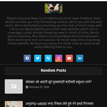
Report Exclusive News is a Professional Hindi news Platform. Here
we will provide you only interesting content, which you will like very
much. We're dedicated to providing you the best of Hindi news, with
a focus on dependability and Hindi news website, watch live tv
coverages, Latest Khabar, Breaking news in Hindi of India, World,
Sports, business, film, Report Exclusive News and Entertainment..
We're working to turn our passion for Hindi news into a booming
online website. We hope you enjoy our Hindi news as much as we
enjoy offering them to you.
Random Posts
सोमवार को आएंगी पूर्व मुख्यमंत्री श्रीमती वसुंधरा राजे*
February 01, 2026
अनूपगढ़-48000 रुपए रिश्वत लेते हुये रंगे हाथो गिरफ्तार