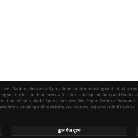
i news Platform. Here we will provide you only interesting content, which y
iding you the best of Hindi news, with a focus on dependability and Hindi ne
 in Hindi of India, World, Sports, business, film, Report Exclusive News and
 news into a booming online website. We hope you enjoy our Hindi news as
कुल पेज दृश्य