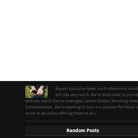
Report Exclusive News is a Professional Hind
will like very much. We're dedicated to prov
website, watch live tv coverages, Latest Khabar, Breaking news
Entertainment.. We're working to turn our passion for Hindi
much as we enjoy offering them to you.
Random Posts