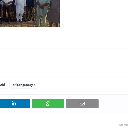
thi
sriganganagar
और नय