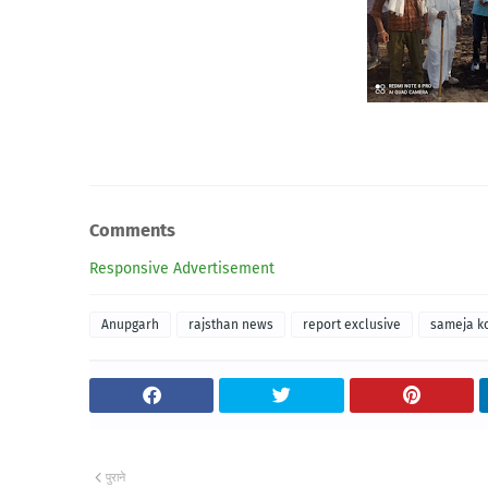
Comments
Responsive Advertisement
Anupgarh
rajsthan news
report exclusive
sameja ko
पुराने