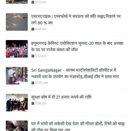
6:12 pm
एयरस्ट्राइक : एयरफोर्स ने सरकार को सौंपे सबूत,निशाने पर
लगे 80 % बम
8:40 am
हनुमानगढ़ केमिस्ट एसोसिएशन चुनाव:-20 साल के बाद अध्यक्ष
के पद पर राजेश बंसल की जीत
5:12 pm
Sri GangaNagar - सत्यम मल्टीस्पेशलिटी हॉस्पीटल में
नकली दवा के उपयोग का भंडाफोड़,डीआई टीम ने छापा मारा
12:55 pm
सुरक्षा कोष में दी 21 हजार रूपये की राशि
7:08 pm
घर में भाभी को अकेली देख देवर की नीयत डोली, रिश्ते को चाकू
की नौक पर किया तार-तार