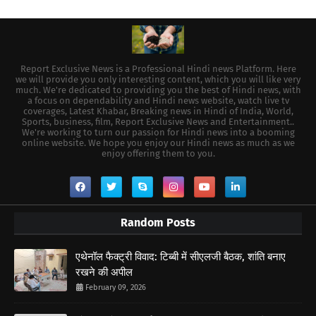
Report Exclusive News is a Professional Hindi news Platform. Here
we will provide you only interesting content, which you will like very
much. We're dedicated to providing you the best of Hindi news, with
a focus on dependability and Hindi news website, watch live tv
coverages, Latest Khabar, Breaking news in Hindi of India, World,
Sports, business, film, Report Exclusive News and Entertainment..
We're working to turn our passion for Hindi news into a booming
online website. We hope you enjoy our Hindi news as much as we
enjoy offering them to you.
Random Posts
एथेनॉल फैक्ट्री विवाद: टिब्बी में सीएलजी बैठक, शांति बनाए
रखने की अपील
February 09, 2026