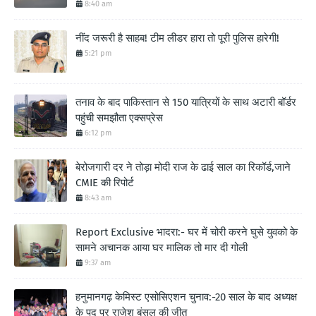
8:40 am
नींद जरूरी है साहब! टीम लीडर हारा तो पूरी पुलिस हारेगी!
5:21 pm
तनाव के बाद पाकिस्तान से 150 यात्रियों के साथ अटारी बॉर्डर
पहुंची समझौता एक्सप्रेस
6:12 pm
बेरोजगारी दर ने तोड़ा मोदी राज के ढाई साल का रिकॉर्ड,जाने
CMIE की रिपोर्ट
8:43 am
Report Exclusive भादरा:- घर में चोरी करने घुसे युवको के
सामने अचानक आया घर मालिक तो मार दी गोली
9:37 am
हनुमानगढ़ केमिस्ट एसोसिएशन चुनाव:-20 साल के बाद अध्यक्ष
के पद पर राजेश बंसल की जीत