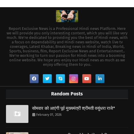
Report Exclusive News is a Professional Hindi news Platform. Here
we will provide you only interesting content, which you will like very
much. We're dedicated to providing you the best of Hindi news, with
a focus on dependability and Hindi news website, watch live tv
coverages, Latest Khabar, Breaking news in Hindi of India, World,
Sports, business, film, Report Exclusive News and Entertainment..
We're working to turn our passion for Hindi news into a booming
online website. We hope you enjoy our Hindi news as much as we
enjoy offering them to you.
Random Posts
सोमवार को आएंगी पूर्व मुख्यमंत्री श्रीमती वसुंधरा राजे*
February 01, 2026