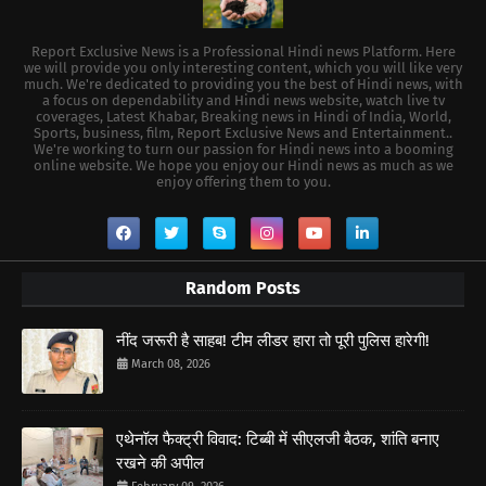
Report Exclusive News is a Professional Hindi news Platform. Here
we will provide you only interesting content, which you will like very
much. We're dedicated to providing you the best of Hindi news, with
a focus on dependability and Hindi news website, watch live tv
coverages, Latest Khabar, Breaking news in Hindi of India, World,
Sports, business, film, Report Exclusive News and Entertainment..
We're working to turn our passion for Hindi news into a booming
online website. We hope you enjoy our Hindi news as much as we
enjoy offering them to you.
Random Posts
नींद जरूरी है साहब! टीम लीडर हारा तो पूरी पुलिस हारेगी!
March 08, 2026
एथेनॉल फैक्ट्री विवाद: टिब्बी में सीएलजी बैठक, शांति बनाए
रखने की अपील