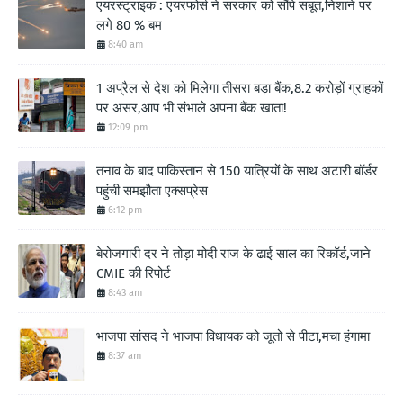
एयरस्ट्राइक : एयरफोर्स ने सरकार को सौंपे सबूत,निशाने पर
लगे 80 % बम
8:40 am
1 अप्रैल से देश को मिलेगा तीसरा बड़ा बैंक,8.2 करोड़ों ग्राहकों
पर असर,आप भी संभाले अपना बैंक खाता!
12:09 pm
तनाव के बाद पाकिस्तान से 150 यात्रियों के साथ अटारी बॉर्डर
पहुंची समझौता एक्सप्रेस
6:12 pm
बेरोजगारी दर ने तोड़ा मोदी राज के ढाई साल का रिकॉर्ड,जाने
CMIE की रिपोर्ट
8:43 am
भाजपा सांसद ने भाजपा विधायक को जूतो से पीटा,मचा हंगामा
8:37 am