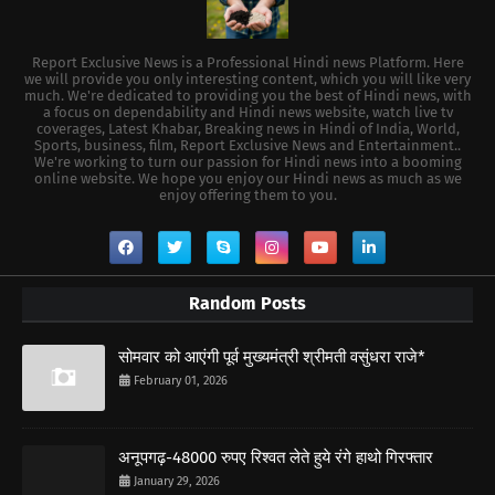
Report Exclusive News is a Professional Hindi news Platform. Here
we will provide you only interesting content, which you will like very
much. We're dedicated to providing you the best of Hindi news, with
a focus on dependability and Hindi news website, watch live tv
coverages, Latest Khabar, Breaking news in Hindi of India, World,
Sports, business, film, Report Exclusive News and Entertainment..
We're working to turn our passion for Hindi news into a booming
online website. We hope you enjoy our Hindi news as much as we
enjoy offering them to you.
Random Posts
सोमवार को आएंगी पूर्व मुख्यमंत्री श्रीमती वसुंधरा राजे*
February 01, 2026
अनूपगढ़-48000 रुपए रिश्वत लेते हुये रंगे हाथो गिरफ्तार
January 29, 2026