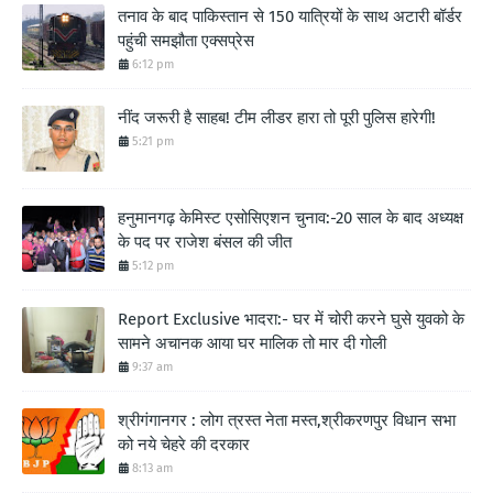
तनाव के बाद पाकिस्तान से 150 यात्रियों के साथ अटारी बॉर्डर
पहुंची समझौता एक्सप्रेस
6:12 pm
नींद जरूरी है साहब! टीम लीडर हारा तो पूरी पुलिस हारेगी!
5:21 pm
हनुमानगढ़ केमिस्ट एसोसिएशन चुनाव:-20 साल के बाद अध्यक्ष
के पद पर राजेश बंसल की जीत
5:12 pm
Report Exclusive भादरा:- घर में चोरी करने घुसे युवको के
सामने अचानक आया घर मालिक तो मार दी गोली
9:37 am
श्रीगंगानगर : लोग त्रस्त नेता मस्त,श्रीकरणपुर विधान सभा
को नये चेहरे की दरकार
8:13 am