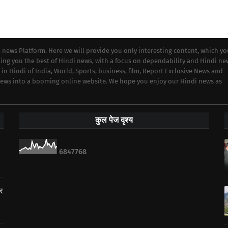
i news Platform. Here we will provide you only interesting content, which y
iding you the best of Hindi news, with a focus on dependability and Hindi ne
 in Hindi of India, World, Sports, business, film, Report Exclusive News and
 news into a booming online website. We hope you enjoy our Hindi news as
कुल पेज दृश्य
6
8
4
7
7
6
8
ार