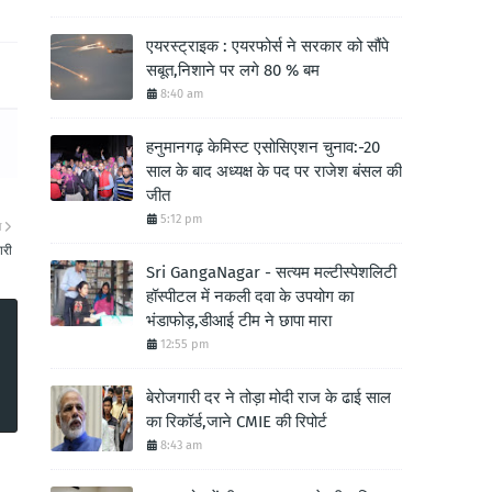
एयरस्ट्राइक : एयरफोर्स ने सरकार को सौंपे
सबूत,निशाने पर लगे 80 % बम
8:40 am
हनुमानगढ़ केमिस्ट एसोसिएशन चुनाव:-20
साल के बाद अध्यक्ष के पद पर राजेश बंसल की
जीत
5:12 pm
ा
ारी
Sri GangaNagar - सत्यम मल्टीस्पेशलिटी
हॉस्पीटल में नकली दवा के उपयोग का
भंडाफोड़,डीआई टीम ने छापा मारा
12:55 pm
बेरोजगारी दर ने तोड़ा मोदी राज के ढाई साल
का रिकॉर्ड,जाने CMIE की रिपोर्ट
8:43 am