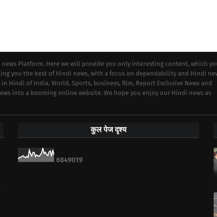
i news Platform. Here we will provide you only interesting content, which y
iding you the best of Hindi news, with a focus on dependability and Hindi ne
 in Hindi of India, World, Sports, business, film, Report Exclusive News and
 news into a booming online website. We hope you enjoy our Hindi news as
कुल पेज दृश्य
6
8
4
9
0
1
9