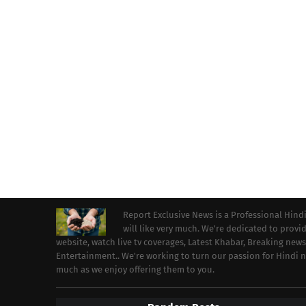
Report Exclusive News is a Professional Hind
will like very much. We're dedicated to prov
website, watch live tv coverages, Latest Khabar, Breaking news
Entertainment.. We're working to turn our passion for Hindi
much as we enjoy offering them to you.