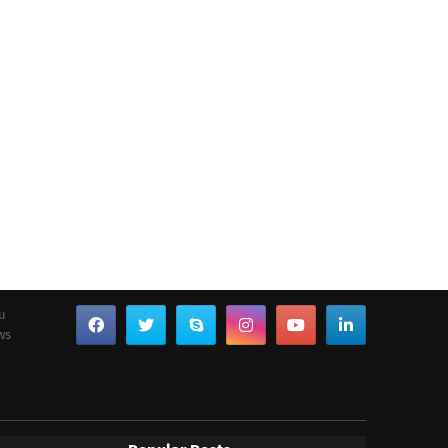
ou
ws