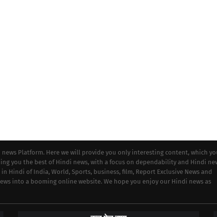
i news Platform. Here we will provide you only interesting content, which y
iding you the best of Hindi news, with a focus on dependability and Hindi ne
 in Hindi of India, World, Sports, business, film, Report Exclusive News and
 news into a booming online website. We hope you enjoy our Hindi news as