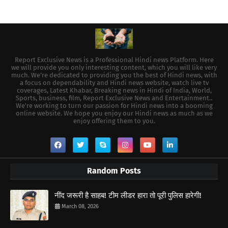
Report Exclusive News is a Professional Hindi news Platform. Here
we will provide you only interesting content, which you will like very
much. We're dedicated to providing you the best of Hindi news, with
a focus on dependability and Hindi news website, watch live tv
coverages, Latest Khabar, Breaking news in Hindi of India, World,
Sports, business, film, Report Exclusive News and Entertainment..
We're working to turn our passion for Hindi news into a booming
online website. We hope you enjoy our Hindi news as much as we
enjoy offering them to you.
Random Posts
नींद जरूरी है साहब! टीम लीडर हारा तो पूरी पुलिस हारेगी!
March 08, 2026