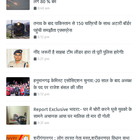
लगे 80 % बम
8:40 am
तनाव के बाद पाकिस्तान से 150 यात्रियों के साथ अटारी बॉर्डर
पहुंची समझौता एक्सप्रेस
6:12 pm
नींद जरूरी है साहब! टीम लीडर हारा तो पूरी पुलिस हारेगी!
5:21 pm
हनुमानगढ़ केमिस्ट एसोसिएशन चुनाव:-20 साल के बाद अध्यक्ष
के पद पर राजेश बंसल की जीत
5:12 pm
Report Exclusive भादरा:- घर में चोरी करने घुसे युवको के
सामने अचानक आया घर मालिक तो मार दी गोली
9:37 am
श्रीगंगानगर : लोग त्रस्त नेता मस्त,श्रीकरणपुर विधान सभा