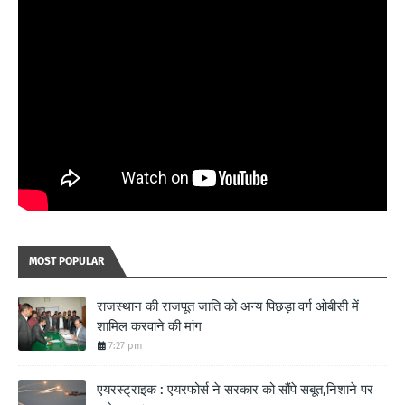
MOST POPULAR
राजस्थान की राजपूत जाति को अन्य पिछड़ा वर्ग ओबीसी में
शामिल करवाने की मांग
7:27 pm
एयरस्ट्राइक : एयरफोर्स ने सरकार को सौंपे सबूत,निशाने पर