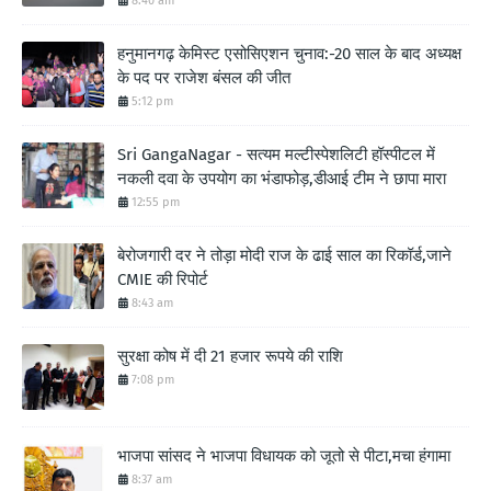
8:40 am
हनुमानगढ़ केमिस्ट एसोसिएशन चुनाव:-20 साल के बाद अध्यक्ष
के पद पर राजेश बंसल की जीत
5:12 pm
Sri GangaNagar - सत्यम मल्टीस्पेशलिटी हॉस्पीटल में
नकली दवा के उपयोग का भंडाफोड़,डीआई टीम ने छापा मारा
12:55 pm
बेरोजगारी दर ने तोड़ा मोदी राज के ढाई साल का रिकॉर्ड,जाने
CMIE की रिपोर्ट
8:43 am
सुरक्षा कोष में दी 21 हजार रूपये की राशि
7:08 pm
भाजपा सांसद ने भाजपा विधायक को जूतो से पीटा,मचा हंगामा
8:37 am