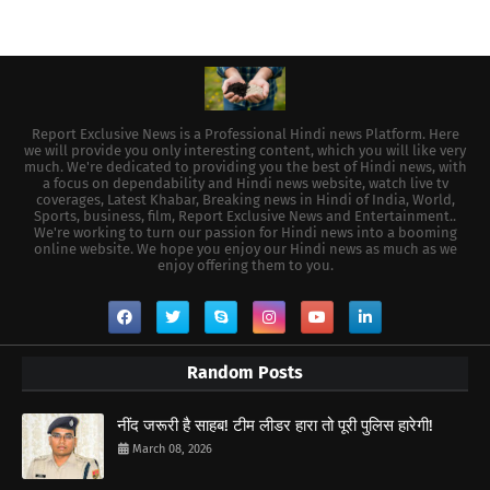
Report Exclusive News is a Professional Hindi news Platform. Here
we will provide you only interesting content, which you will like very
much. We're dedicated to providing you the best of Hindi news, with
a focus on dependability and Hindi news website, watch live tv
coverages, Latest Khabar, Breaking news in Hindi of India, World,
Sports, business, film, Report Exclusive News and Entertainment..
We're working to turn our passion for Hindi news into a booming
online website. We hope you enjoy our Hindi news as much as we
enjoy offering them to you.
Random Posts
नींद जरूरी है साहब! टीम लीडर हारा तो पूरी पुलिस हारेगी!
March 08, 2026