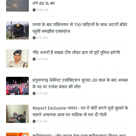
लगे 80 % बम
8:40 am
तनाव के बाद पाकिस्तान से 150 यात्रियों के साथ अटारी बॉर्डर
पहुंची समझौता एक्सप्रेस
6:12 pm
नींद जरूरी है साहब! टीम लीडर हारा तो पूरी पुलिस हारेगी!
5:21 pm
हनुमानगढ़ केमिस्ट एसोसिएशन चुनाव:-20 साल के बाद अध्यक्ष
के पद पर राजेश बंसल की जीत
5:12 pm
Report Exclusive भादरा:- घर में चोरी करने घुसे युवको के
सामने अचानक आया घर मालिक तो मार दी गोली
9:37 am
श्रीगंगानगर : लोग त्रस्त नेता मस्त,श्रीकरणपुर विधान सभा