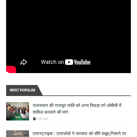
MOST POPULAR
राजस्थान की राजपूत जाति को अन्य पिछड़ा वर्ग ओबीसी में
शामिल करवाने की मांग
7:27 pm
एयरस्ट्राइक : एयरफोर्स ने सरकार को सौंपे सबूत,निशाने पर