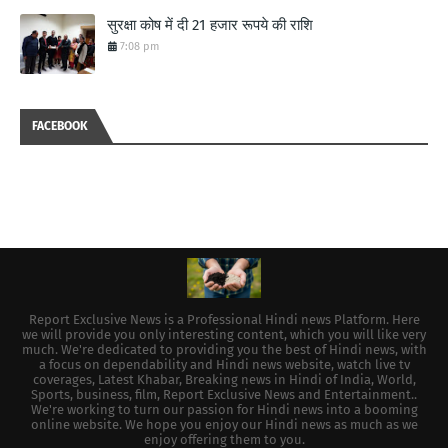
सुरक्षा कोष में दी 21 हजार रूपये की राशि
7:08 pm
FACEBOOK
Report Exclusive News is a Professional Hindi news Platform. Here
we will provide you only interesting content, which you will like very
much. We're dedicated to providing you the best of Hindi news, with
a focus on dependability and Hindi news website, watch live tv
coverages, Latest Khabar, Breaking news in Hindi of India, World,
Sports, business, film, Report Exclusive News and Entertainment..
We're working to turn our passion for Hindi news into a booming
online website. We hope you enjoy our Hindi news as much as we
enjoy offering them to you.