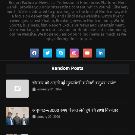
Report Exclusive News is a Professional Hindi news Platform. Here
we will provide you only interesting content, which you will like very
much. We're dedicated to providing you the best of Hindi news, with
a focus on dependability and Hindi news website, watch live tv
coverages, Latest Khabar, Breaking news in Hindi of India, World,
Sports, business, film, Report Exclusive News and Entertainment..
We're working to turn our passion for Hindi news into a booming
online website. We hope you enjoy our Hindi news as much as we
enjoy offering them to you.
Random Posts
सोमवार को आएंगी पूर्व मुख्यमंत्री श्रीमती वसुंधरा राजे*
February 01, 2026
अनूपगढ़-48000 रुपए रिश्वत लेते हुये रंगे हाथो गिरफ्तार
January 29, 2026