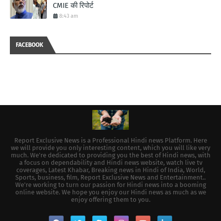
CMIE की रिपोर्ट
8:43 am
FACEBOOK
Report Exclusive News is a Professional Hindi news Platform. Here
we will provide you only interesting content, which you will like very
much. We're dedicated to providing you the best of Hindi news, with
a focus on dependability and Hindi news website, watch live tv
coverages, Latest Khabar, Breaking news in Hindi of India, World,
Sports, business, film, Report Exclusive News and Entertainment..
We're working to turn our passion for Hindi news into a booming
online website. We hope you enjoy our Hindi news as much as we
enjoy offering them to you.