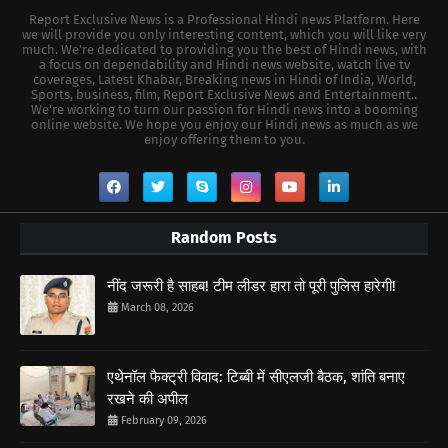
Report Exclusive News is a Professional Hindi news Platform. Here
we will provide you only interesting content, which you will like very
much. We're dedicated to providing you the best of Hindi news, with
a focus on dependability and Hindi news website, watch live tv
coverages, Latest Khabar, Breaking news in Hindi of India, World,
Sports, business, film, Report Exclusive News and Entertainment..
We're working to turn our passion for Hindi news into a booming
online website. We hope you enjoy our Hindi news as much as we
enjoy offering them to you.
Random Posts
नींद जरूरी है साहब! टीम लीडर हारा तो पूरी पुलिस हारेगी!
March 08, 2026
एथेनॉल फैक्ट्री विवाद: टिब्बी में सीएलजी बैठक, शांति बनाए
रखने की अपील
February 09, 2026