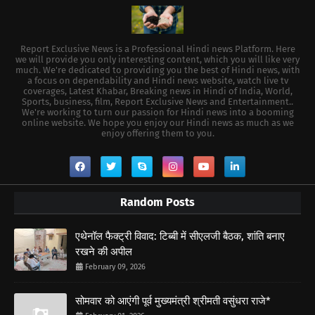
Report Exclusive News is a Professional Hindi news Platform. Here
we will provide you only interesting content, which you will like very
much. We're dedicated to providing you the best of Hindi news, with
a focus on dependability and Hindi news website, watch live tv
coverages, Latest Khabar, Breaking news in Hindi of India, World,
Sports, business, film, Report Exclusive News and Entertainment..
We're working to turn our passion for Hindi news into a booming
online website. We hope you enjoy our Hindi news as much as we
enjoy offering them to you.
Random Posts
एथेनॉल फैक्ट्री विवाद: टिब्बी में सीएलजी बैठक, शांति बनाए
रखने की अपील
February 09, 2026
सोमवार को आएंगी पूर्व मुख्यमंत्री श्रीमती वसुंधरा राजे*