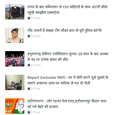
तनाव के बाद पाकिस्तान से 150 यात्रियों के साथ अटारी बॉर्डर
पहुंची समझौता एक्सप्रेस
6:12 pm
नींद जरूरी है साहब! टीम लीडर हारा तो पूरी पुलिस हारेगी!
5:21 pm
हनुमानगढ़ केमिस्ट एसोसिएशन चुनाव:-20 साल के बाद अध्यक्ष
के पद पर राजेश बंसल की जीत
5:12 pm
Report Exclusive भादरा:- घर में चोरी करने घुसे युवको के
सामने अचानक आया घर मालिक तो मार दी गोली
9:37 am
श्रीगंगानगर : लोग त्रस्त नेता मस्त,श्रीकरणपुर विधान सभा
को नये चेहरे की दरकार
8:13 am