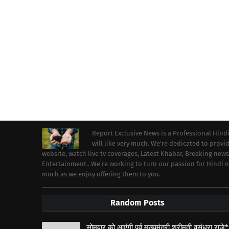
Report Exclusive News is a Professional Hind
will like very much. We're dedicated to prov
website, watch live tv coverages, Latest Khabar, Breaking news
Entertainment.. We're working to turn our passion for Hindi
much as we enjoy offering them to you.
Random Posts
सोमवार को आएंगी पूर्व मुख्यमंत्री श्रीमती वसुंधरा राजे*