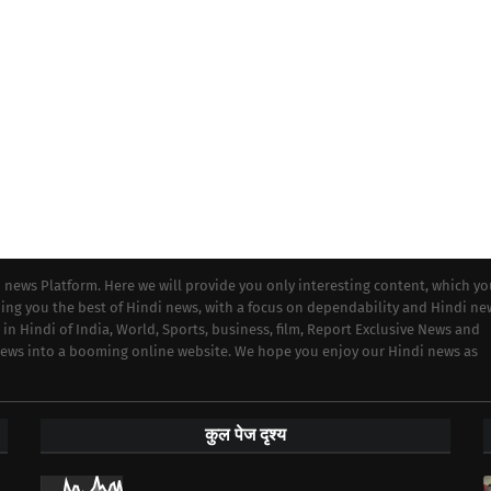
i news Platform. Here we will provide you only interesting content, which y
iding you the best of Hindi news, with a focus on dependability and Hindi ne
 in Hindi of India, World, Sports, business, film, Report Exclusive News and
 news into a booming online website. We hope you enjoy our Hindi news as
कुल पेज दृश्य