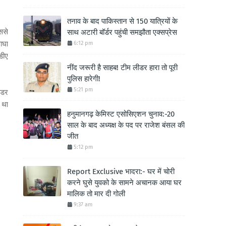
तनाव के बाद पाकिस्तान से 150 यात्रियों के
ससे
साथ अटारी बॉर्डर पहुंची समझौता एक्सप्रेस
वाघा
6:12 pm
डीए
नींद जरूरी है साहब! टीम लीडर हारा तो पूरी
पुलिस हारेगी!
5:21 pm
ंडर
 था
हनुमानगढ़ केमिस्ट एसोसिएशन चुनाव:-20
साल के बाद अध्यक्ष के पद पर राजेश बंसल की
जीत
5:12 pm
Report Exclusive भादरा:- घर में चोरी
करने घुसे युवको के सामने अचानक आया घर
मालिक तो मार दी गोली
9:37 am