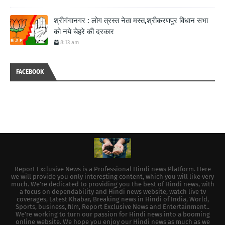
श्रीगंगानगर : लोग त्रस्त नेता मस्त,श्रीकरणपुर विधान सभा
को नये चेहरे की दरकार
8:13 am
FACEBOOK
Report Exclusive News is a Professional Hindi news Platform. Here
we will provide you only interesting content, which you will like very
much. We're dedicated to providing you the best of Hindi news, with
a focus on dependability and Hindi news website, watch live tv
coverages, Latest Khabar, Breaking news in Hindi of India, World,
Sports, business, film, Report Exclusive News and Entertainment..
We're working to turn our passion for Hindi news into a booming
online website. We hope you enjoy our Hindi news as much as we