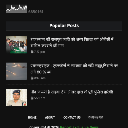
6
8
5
0
1
6
1
Popular Posts
राजस्थान की राजपूत जाति को अन्य पिछड़ा वर्ग ओबीसी में
शामिल करवाने की मांग
7:27 pm
एयरस्ट्राइक : एयरफोर्स ने सरकार को सौंपे सबूत,निशाने पर
लगे 80 % बम
8:40 am
नींद जरूरी है साहब! टीम लीडर हारा तो पूरी पुलिस हारेगी!
5:21 pm
HOME
ABOUT
CONTACT US
गोपनीयता नीति
Copyright ©
2026
Report Exclusive News