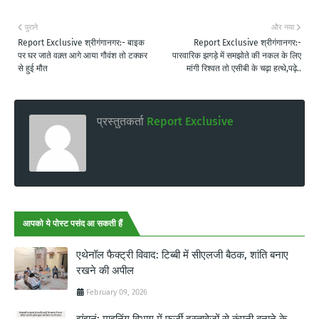
पुराने
और नया
Report Exclusive श्रीगंगानगर:- बाइक
Report Exclusive श्रीगंगानगर:-
पर घर जाते वक़्त आगे आया गौवंश तो टक्कर
पारवारिक झगड़े में समझोते की नकल के लिए
से हुई मौत
मांगी रिश्वत तो एसीबी के चढ़ा हत्थे,पढ़े..
प्रस्तुतकर्ता
Report Exclusive
आपको ये पोस्ट पसंद आ सकती हैं
एथेनॉल फैक्ट्री विवाद: टिब्बी में सीएलजी बैठक, शांति बनाए
रखने की अपील
February 09, 2026
झुंझुनूं: माइनिंग विभाग में फर्जी दस्तावेजों से कंपनी बनाने के