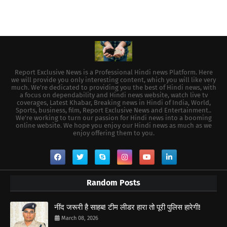
Report Exclusive News is a Professional Hindi news Platform. Here
we will provide you only interesting content, which you will like very
much. We're dedicated to providing you the best of Hindi news, with
a focus on dependability and Hindi news website, watch live tv
coverages, Latest Khabar, Breaking news in Hindi of India, World,
Sports, business, film, Report Exclusive News and Entertainment..
We're working to turn our passion for Hindi news into a booming
online website. We hope you enjoy our Hindi news as much as we
enjoy offering them to you.
Random Posts
नींद जरूरी है साहब! टीम लीडर हारा तो पूरी पुलिस हारेगी!
March 08, 2026