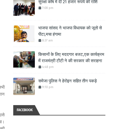
सुरक्षा कोष में दी 21 हजार रूपये की राशि
7:08 pm
भाजपा सांसद ने भाजपा विधायक को जूतो से
पीटा,मचा हंगामा
8:37 am
किसानों के लिए मददगार बजट,एक कार्यक्रम
में राजमंत्री टीटी ने की सरकार की सराहना
4:48 pm
समेजा पुलिस ने हेरोइन सहित तीन पकड़े
सभी
9:10 pm
गान
FACEBOOK
उसे
या।
त्री