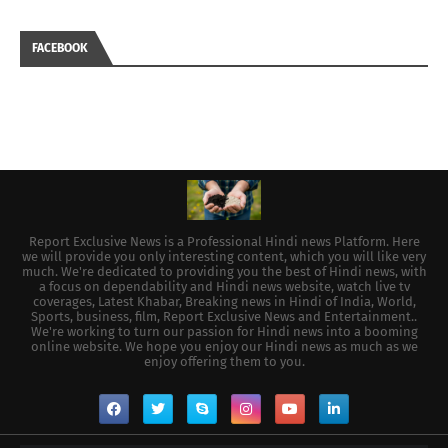
FACEBOOK
Report Exclusive News is a Professional Hindi news Platform. Here
we will provide you only interesting content, which you will like very
much. We're dedicated to providing you the best of Hindi news, with
a focus on dependability and Hindi news website, watch live tv
coverages, Latest Khabar, Breaking news in Hindi of India, World,
Sports, business, film, Report Exclusive News and Entertainment..
We're working to turn our passion for Hindi news into a booming
online website. We hope you enjoy our Hindi news as much as we
enjoy offering them to you.