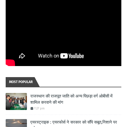
MOST POPULAR
राजस्थान की राजपूत जाति को अन्य पिछड़ा वर्ग ओबीसी में
शामिल करवाने की मांग
7:27 pm
एयरस्ट्राइक : एयरफोर्स ने सरकार को सौंपे सबूत,निशाने पर