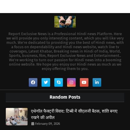
Report Exclusive News is a Professional Hindi news Platform. Here
we will provide you only interesting content, which you will like very
much. We're dedicated to providing you the best of Hindi news, with
a focus on dependability and Hindi news website, watch live tv
coverages, Latest Khabar, Breaking news in Hindi of India, World,
Sports, business, film, Report Exclusive News and Entertainment..
We're working to turn our passion for Hindi news into a booming
online website. We hope you enjoy our Hindi news as much as we
enjoy offering them to you.
Random Posts
एथेनॉल फैक्ट्री विवाद: टिब्बी में सीएलजी बैठक, शांति बनाए
रखने की अपील
February 09, 2026