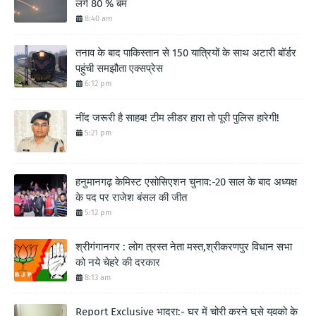
लगे 80 % बम
8:40 am
तनाव के बाद पाकिस्तान से 150 यात्रियों के साथ अटारी बॉर्डर
पहुंची समझौता एक्सप्रेस
6:12 pm
नींद जरूरी है साहब! टीम लीडर हारा तो पूरी पुलिस हारेगी!
5:21 pm
हनुमानगढ़ केमिस्ट एसोसिएशन चुनाव:-20 साल के बाद अध्यक्ष
के पद पर राजेश बंसल की जीत
5:12 pm
श्रीगंगानगर : लोग त्रस्त नेता मस्त,श्रीकरणपुर विधान सभा
को नये चेहरे की दरकार
8:13 am
Report Exclusive भादरा:- घर में चोरी करने घुसे युवको के