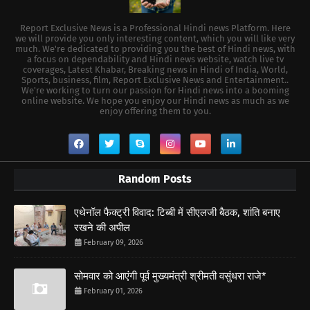
Report Exclusive News is a Professional Hindi news Platform. Here
we will provide you only interesting content, which you will like very
much. We're dedicated to providing you the best of Hindi news, with
a focus on dependability and Hindi news website, watch live tv
coverages, Latest Khabar, Breaking news in Hindi of India, World,
Sports, business, film, Report Exclusive News and Entertainment..
We're working to turn our passion for Hindi news into a booming
online website. We hope you enjoy our Hindi news as much as we
enjoy offering them to you.
Random Posts
एथेनॉल फैक्ट्री विवाद: टिब्बी में सीएलजी बैठक, शांति बनाए
रखने की अपील
February 09, 2026
सोमवार को आएंगी पूर्व मुख्यमंत्री श्रीमती वसुंधरा राजे*
February 01, 2026