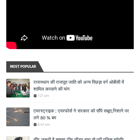
MOST POPULAR
राजस्थान की राजपूत जाति को अन्य पिछड़ा वर्ग ओबीसी में
शामिल करवाने की मांग
7:27 pm
एयरस्ट्राइक : एयरफोर्स ने सरकार को सौंपे सबूत,निशाने पर
लगे 80 % बम
8:40 am
नींद जरूरी है साहब! टीम लीडर हारा तो पूरी पुलिस हारेगी!