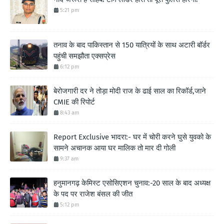
5:21 pm
तनाव के बाद पाकिस्तान से 150 यात्रियों के साथ अटारी बॉर्डर
पहुंची समझौता एक्सप्रेस
6:12 pm
बेरोजगारी दर ने तोड़ा मोदी राज के ढाई साल का रिकॉर्ड,जाने
CMIE की रिपोर्ट
8:43 am
Report Exclusive भादरा:- घर में चोरी करने घुसे युवको के
सामने अचानक आया घर मालिक तो मार दी गोली
9:37 am
हनुमानगढ़ केमिस्ट एसोसिएशन चुनाव:-20 साल के बाद अध्यक्ष
के पद पर राजेश बंसल की जीत
5:12 pm