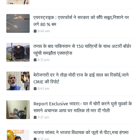
एयरस्ट्राइक : एयरफोर्स ने सरकार को सौंपे सबूत,निशाने पर
लगे 80 % बम
8:40 am
तनाव के बाद पाकिस्तान से 150 यात्रियों के साथ अटारी बॉर्डर
पहुंची समझौता एक्सप्रेस
6:12 pm
बेरोजगारी दर ने तोड़ा मोदी राज के ढाई साल का रिकॉर्ड,जाने
CMIE की रिपोर्ट
8:43 am
Report Exclusive भादरा:- घर में चोरी करने घुसे युवको के
सामने अचानक आया घर मालिक तो मार दी गोली
9:37 am
भाजपा सांसद ने भाजपा विधायक को जूतो से पीटा,मचा हंगामा
8:37 am