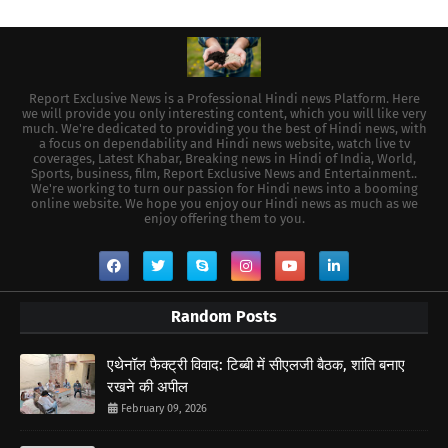
Report Exclusive News is a Professional Hindi news Platform. Here
we will provide you only interesting content, which you will like very
much. We're dedicated to providing you the best of Hindi news, with
a focus on dependability and Hindi news website, watch live tv
coverages, Latest Khabar, Breaking news in Hindi of India, World,
Sports, business, film, Report Exclusive News and Entertainment..
We're working to turn our passion for Hindi news into a booming
online website. We hope you enjoy our Hindi news as much as we
enjoy offering them to you.
Random Posts
एथेनॉल फैक्ट्री विवाद: टिब्बी में सीएलजी बैठक, शांति बनाए
रखने की अपील
February 09, 2026