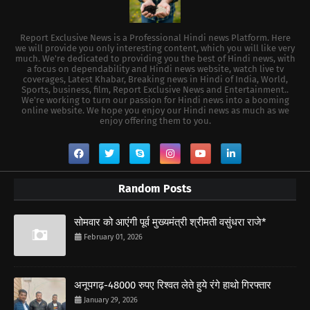
Report Exclusive News is a Professional Hindi news Platform. Here
we will provide you only interesting content, which you will like very
much. We're dedicated to providing you the best of Hindi news, with
a focus on dependability and Hindi news website, watch live tv
coverages, Latest Khabar, Breaking news in Hindi of India, World,
Sports, business, film, Report Exclusive News and Entertainment..
We're working to turn our passion for Hindi news into a booming
online website. We hope you enjoy our Hindi news as much as we
enjoy offering them to you.
Random Posts
सोमवार को आएंगी पूर्व मुख्यमंत्री श्रीमती वसुंधरा राजे*
February 01, 2026
अनूपगढ़-48000 रुपए रिश्वत लेते हुये रंगे हाथो गिरफ्तार
January 29, 2026