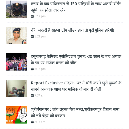
तनाव के बाद पाकिस्तान से 150 यात्रियों के साथ अटारी बॉर्डर
पहुंची समझौता एक्सप्रेस
6:12 pm
नींद जरूरी है साहब! टीम लीडर हारा तो पूरी पुलिस हारेगी!
5:21 pm
हनुमानगढ़ केमिस्ट एसोसिएशन चुनाव:-20 साल के बाद अध्यक्ष
के पद पर राजेश बंसल की जीत
5:12 pm
Report Exclusive भादरा:- घर में चोरी करने घुसे युवको के
सामने अचानक आया घर मालिक तो मार दी गोली
9:37 am
श्रीगंगानगर : लोग त्रस्त नेता मस्त,श्रीकरणपुर विधान सभा
को नये चेहरे की दरकार
8:13 am