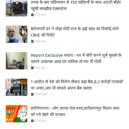
तनाव के बाद पाकिस्तान से 150 यात्रियों के साथ अटारी बॉर्डर
पहुंची समझौता एक्सप्रेस
6:12 pm
बेरोजगारी दर ने तोड़ा मोदी राज के ढाई साल का रिकॉर्ड,जाने
CMIE की रिपोर्ट
8:43 am
Report Exclusive भादरा:- घर में चोरी करने घुसे युवको के
सामने अचानक आया घर मालिक तो मार दी गोली
9:37 am
1 अप्रैल से देश को मिलेगा तीसरा बड़ा बैंक,8.2 करोड़ों ग्राहकों
पर असर,आप भी संभाले अपना बैंक खाता!
12:09 pm
श्रीगंगानगर : लोग त्रस्त नेता मस्त,श्रीकरणपुर विधान सभा
को नये चेहरे की दरकार
8:13 am