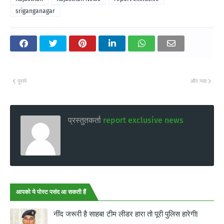
sriganganagar
पुराने
और नया
प्रस्तुतकर्ता
report exclusive news
आपको ये पोस्ट पसंद आ सकती हैं
नींद जरूरी है साहब! टीम लीडर हारा तो पूरी पुलिस हारेगी!