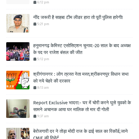
6:12 pm
नींद जरूरी है साहब! टीम लीडर हारा तो पूरी पुलिस हारेगी!
5:21 pm
हनुमानगढ़ केमिस्ट एसोसिएशन चुनाव:-20 साल के बाद अध्यक्ष
के पद पर राजेश बंसल की जीत
5:12 pm
श्रीगंगानगर : लोग त्रस्त नेता मस्त,श्रीकरणपुर विधान सभा
को नये चेहरे की दरकार
8:13 am
Report Exclusive भादरा:- घर में चोरी करने घुसे युवको के
सामने अचानक आया घर मालिक तो मार दी गोली
9:37 am
बेरोजगारी दर ने तोड़ा मोदी राज के ढाई साल का रिकॉर्ड,जाने
CMIE की रिपोर्ट