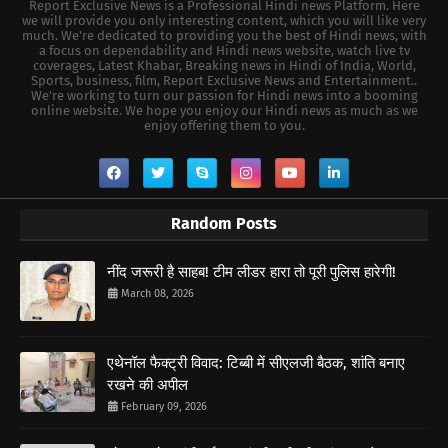
Report Exclusive News is a Professional Hindi news Platform. Here
we will provide you only interesting content, which you will like very
much. We're dedicated to providing you the best of Hindi news, with
a focus on dependability and Hindi news website, watch live tv
coverages, Latest Khabar, Breaking news in Hindi of India, World,
Sports, business, film, Report Exclusive News and Entertainment..
We're working to turn our passion for Hindi news into a booming
online website. We hope you enjoy our Hindi news as much as we
enjoy offering them to you.
Random Posts
नींद जरूरी है साहब! टीम लीडर हारा तो पूरी पुलिस हारेगी!
March 08, 2026
एथेनॉल फैक्ट्री विवाद: टिब्बी में सीएलजी बैठक, शांति बनाए
रखने की अपील
February 09, 2026