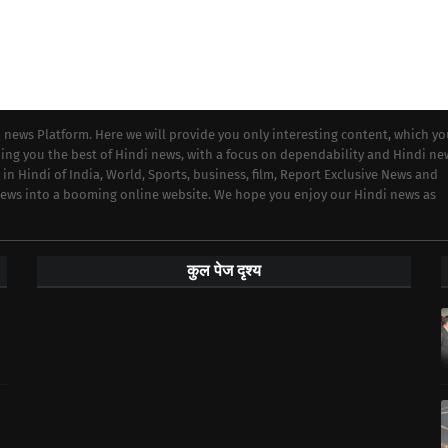
i news Platform. Here we will provide you only interesting content, which y
iding you the best of Hindi news, with a focus on dependability and Hindi ne
 in Hindi of India, World, Sports, business, film, Report Exclusive News and
 news into a booming online website. We hope you enjoy our Hindi news as
कुल पेज दृश्य