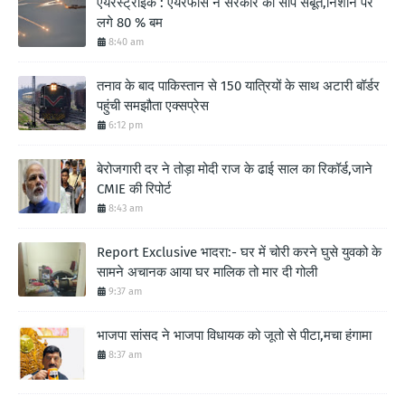
एयरस्ट्राइक : एयरफोर्स ने सरकार को सौंपे सबूत,निशाने पर
लगे 80 % बम
8:40 am
तनाव के बाद पाकिस्तान से 150 यात्रियों के साथ अटारी बॉर्डर
पहुंची समझौता एक्सप्रेस
6:12 pm
बेरोजगारी दर ने तोड़ा मोदी राज के ढाई साल का रिकॉर्ड,जाने
CMIE की रिपोर्ट
8:43 am
Report Exclusive भादरा:- घर में चोरी करने घुसे युवको के
सामने अचानक आया घर मालिक तो मार दी गोली
9:37 am
भाजपा सांसद ने भाजपा विधायक को जूतो से पीटा,मचा हंगामा
8:37 am