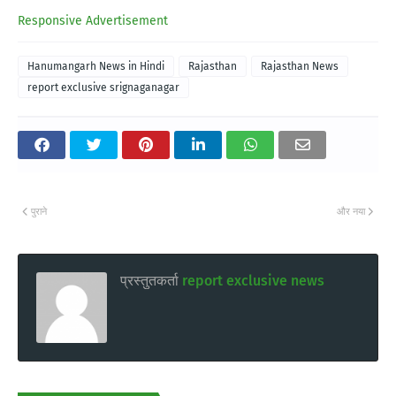
Responsive Advertisement
Hanumangarh News in Hindi
Rajasthan
Rajasthan News
report exclusive srignaganagar
पुराने
और नया
प्रस्तुतकर्ता
report exclusive news