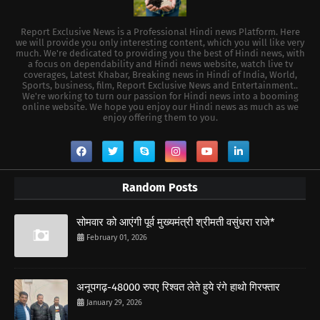
Report Exclusive News is a Professional Hindi news Platform. Here
we will provide you only interesting content, which you will like very
much. We're dedicated to providing you the best of Hindi news, with
a focus on dependability and Hindi news website, watch live tv
coverages, Latest Khabar, Breaking news in Hindi of India, World,
Sports, business, film, Report Exclusive News and Entertainment..
We're working to turn our passion for Hindi news into a booming
online website. We hope you enjoy our Hindi news as much as we
enjoy offering them to you.
Random Posts
सोमवार को आएंगी पूर्व मुख्यमंत्री श्रीमती वसुंधरा राजे*
February 01, 2026
अनूपगढ़-48000 रुपए रिश्वत लेते हुये रंगे हाथो गिरफ्तार
January 29, 2026