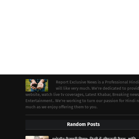
Report Exclusive News is a Professional Hind
will like very much. We're dedicated to prov
website, watch live tv coverages, Latest Khabar, Breaking news
Entertainment.. We're working to turn our passion for Hindi
much as we enjoy offering them to you.
Random Posts