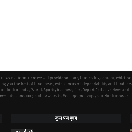
i news Platform. Here we will provide you only interesting content, which y
iding you the best of Hindi news, with a focus on dependability and Hindi ne
 in Hindi of India, World, Sports, business, film, Report Exclusive News and
 news into a booming online website. We hope you enjoy our Hindi news as
कुल पेज दृश्य