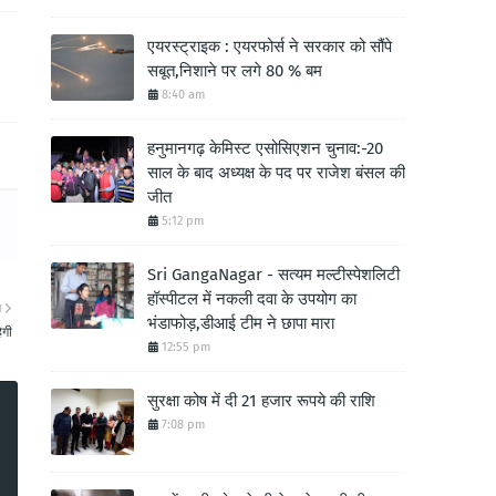
एयरस्ट्राइक : एयरफोर्स ने सरकार को सौंपे
सबूत,निशाने पर लगे 80 % बम
8:40 am
हनुमानगढ़ केमिस्ट एसोसिएशन चुनाव:-20
साल के बाद अध्यक्ष के पद पर राजेश बंसल की
जीत
5:12 pm
Sri GangaNagar - सत्यम मल्टीस्पेशलिटी
हॉस्पीटल में नकली दवा के उपयोग का
ा
भंडाफोड़,डीआई टीम ने छापा मारा
ेगी
12:55 pm
सुरक्षा कोष में दी 21 हजार रूपये की राशि
7:08 pm