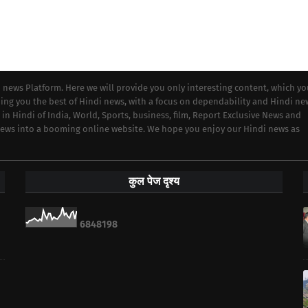
i news Platform. Here we will provide you only interesting content, which y
iding you the best of Hindi news, with a focus on dependability and Hindi ne
 in Hindi of India, World, Sports, business, film, Report Exclusive News and
 news into a booming online website. We hope you enjoy our Hindi news as
कुल पेज दृश्य
6
8
4
8
1
9
8