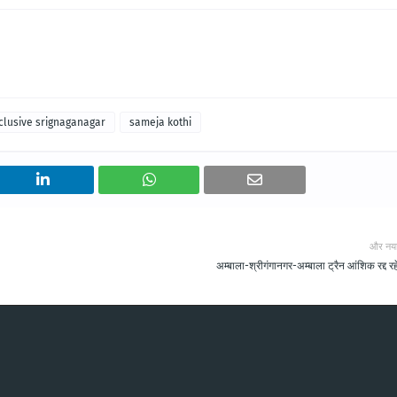
clusive srignaganagar
sameja kothi
और नय
अम्बाला-श्रीगंगानगर-अम्बाला ट्रैन आंशिक रद्द रह