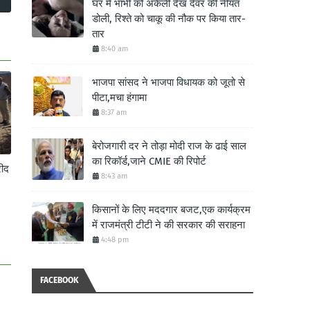
घर में भाभी को अकेली देख देवर की नीयत
डोली, रिश्ते को चाकू की नौक पर किया तार-
तार
8:40 am
भाजपा सांसद ने भाजपा विधायक को जूतो से
पीटा,मचा हंगामा
8:37 am
बेरोजगारी दर ने तोड़ा मोदी राज के ढाई साल
का रिकॉर्ड,जाने CMIE की रिपोर्ट
ीद
8:43 am
किसानों के लिए मददगार बजट,एक कार्यक्रम
में राजमंत्री टीटी ने की सरकार की सराहना
4:48 pm
FACEBOOK