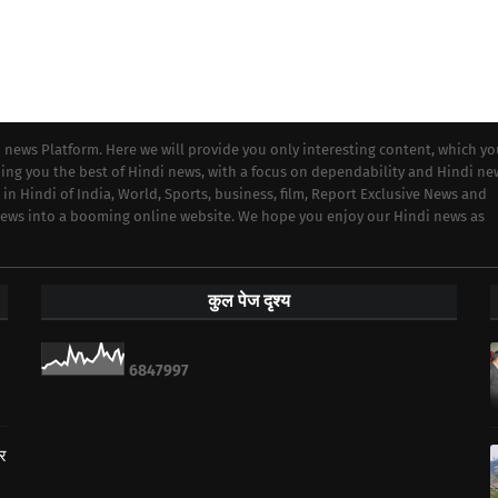
i news Platform. Here we will provide you only interesting content, which y
iding you the best of Hindi news, with a focus on dependability and Hindi ne
 in Hindi of India, World, Sports, business, film, Report Exclusive News and
 news into a booming online website. We hope you enjoy our Hindi news as
कुल पेज दृश्य
6
8
4
7
9
9
7
ार