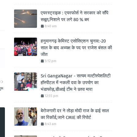
एयरस्ट्राइक : एयरफोर्स ने सरकार को सौंपे
सबूत,निशाने पर लगे 80 % बम
8:40 am
हनुमानगढ़ केमिस्ट एसोसिएशन चुनाव:-20
साल के बाद अध्यक्ष के पद पर राजेश बंसल की
जीत
5:12 pm
Sri GangaNagar - सत्यम मल्टीस्पेशलिटी
ा
हॉस्पीटल में नकली दवा के उपयोग का
ुरू
भंडाफोड़,डीआई टीम ने छापा मारा
12:55 pm
बेरोजगारी दर ने तोड़ा मोदी राज के ढाई साल
का रिकॉर्ड,जाने CMIE की रिपोर्ट
8:43 am