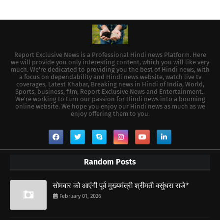
Report Exclusive News is a Professional Hindi news Platform. Here
we will provide you only interesting content, which you will like very
much. We're dedicated to providing you the best of Hindi news, with
a focus on dependability and Hindi news website, watch live tv
coverages, Latest Khabar, Breaking news in Hindi of India, World,
Sports, business, film, Report Exclusive News and Entertainment..
We're working to turn our passion for Hindi news into a booming
online website. We hope you enjoy our Hindi news as much as we
enjoy offering them to you.
Random Posts
सोमवार को आएंगी पूर्व मुख्यमंत्री श्रीमती वसुंधरा राजे*
February 01, 2026