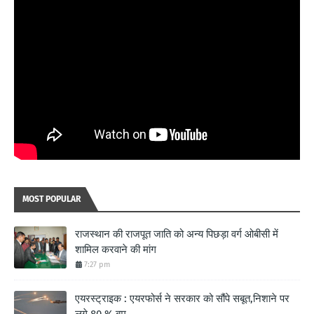
MOST POPULAR
राजस्थान की राजपूत जाति को अन्य पिछड़ा वर्ग ओबीसी में
शामिल करवाने की मांग
7:27 pm
एयरस्ट्राइक : एयरफोर्स ने सरकार को सौंपे सबूत,निशाने पर
लगे 80 % बम