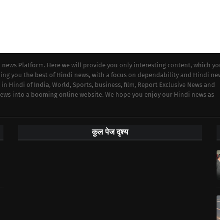
i news Platform. Here we will provide you only interesting content, which y
iding you the best of Hindi news, with a focus on dependability and Hindi ne
 in Hindi of India, World, Sports, business, film, Report Exclusive News and
 news into a booming online website. We hope you enjoy our Hindi news as
कुल पेज दृश्य