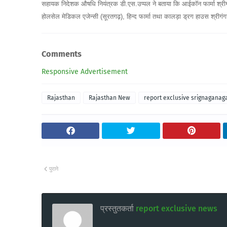
सहायक निदेशक औषधि नियंत्रक डी.एस.उप्पल ने बताया कि आईकॉन फार्मा श्रीगंग
होलसेल मेडिकल एजेन्सी (सूरतगढ़), हिन्द फार्मा तथा कालड़ा ड्रग हाउस श्रीगं
Comments
Responsive Advertisement
Rajasthan
Rajasthan New
report exclusive srignaganag
पुराने
प्रस्तुतकर्ता
report exclusive news