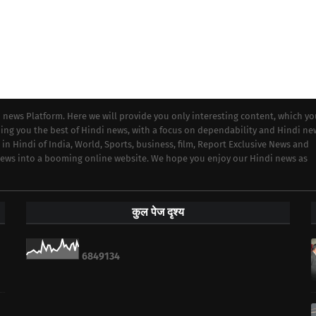
i news Platform. Here we will provide you only interesting content, which y
iding you the best of Hindi news, with a focus on dependability and Hindi ne
 in Hindi of India, World, Sports, business, film, Report Exclusive News and
 news into a booming online website. We hope you enjoy our Hindi news as
कुल पेज दृश्य
6
8
4
9
1
3
4