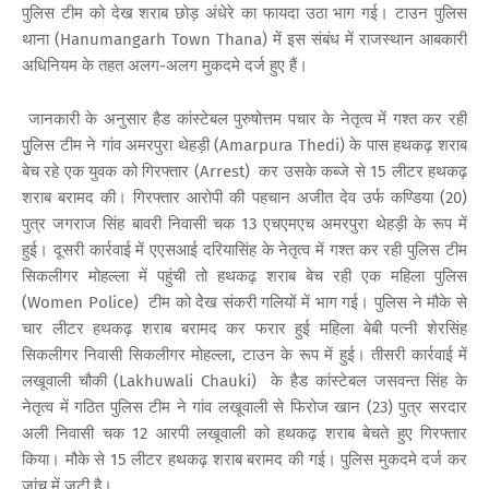
पुलिस टीम को देख शराब छोड़ अंधेरे का फायदा उठा भाग गई। टाउन पुलिस
थाना (Hanumangarh Town Thana) में इस संबंध में राजस्थान आबकारी
अधिनियम के तहत अलग-अलग मुकदमे दर्ज हुए हैं।
जानकारी के अनुसार हैड कांस्टेबल पुरुषोत्तम पचार के नेतृत्व में गश्त कर रही
पुुलिस टीम ने गांव अमरपुरा थेहड़ी (Amarpura Thedi) के पास हथकढ़ शराब
बेच रहे एक युवक को गिरफ्तार (Arrest) कर उसके कब्जे से 15 लीटर हथकढ़
शराब बरामद की। गिरफ्तार आरोपी की पहचान अजीत देव उर्फ कण्डिया (20)
पुत्र जगराज सिंह बावरी निवासी चक 13 एचएमएच अमरपुरा थेहड़ी के रूप में
हुई। दूसरी कार्रवाई में एएसआई दरियासिंह के नेतृत्व में गश्त कर रही पुलिस टीम
सिकलीगर मोहल्ला में पहुंची तो हथकढ़ शराब बेच रही एक महिला पुलिस
(Women Police) टीम को देेख संकरी गलियों में भाग गई। पुलिस ने मौके से
चार लीटर हथकढ़ शराब बरामद कर फरार हुई महिला बेबी पत्नी शेरसिंह
सिकलीगर निवासी सिकलीगर मोहल्ला, टाउन के रूप में हुई। तीसरी कार्रवाई में
लखूवाली चौकी (Lakhuwali Chauki) के हैड कांस्टेबल जसवन्त सिंह के
नेतृत्व में गठित पुलिस टीम ने गांव लखूवाली से फिरोज खान (23) पुत्र सरदार
अली निवासी चक 12 आरपी लखूवाली को हथकढ़ शराब बेचते हुए गिरफ्तार
किया। मौके से 15 लीटर हथकढ़ शराब बरामद की गई। पुलिस मुकदमे दर्ज कर
जांच में जुटी है।