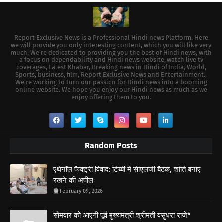
Report Exclusive News is a Professional Hindi news Platform. Here
we will provide you only interesting content, which you will like very
much. We're dedicated to providing you the best of Hindi news, with
a focus on dependability and Hindi news website, watch live tv
coverages, Latest Khabar, Breaking news in Hindi of India, World,
Sports, business, film, Report Exclusive News and Entertainment..
We're working to turn our passion for Hindi news into a booming
online website. We hope you enjoy our Hindi news as much as we
enjoy offering them to you.
Random Posts
एथेनॉल फैक्ट्री विवाद: टिब्बी में सीएलजी बैठक, शांति बनाए
रखने की अपील
February 09, 2026
सोमवार को आएंगी पूर्व मुख्यमंत्री श्रीमती वसुंधरा राजे*