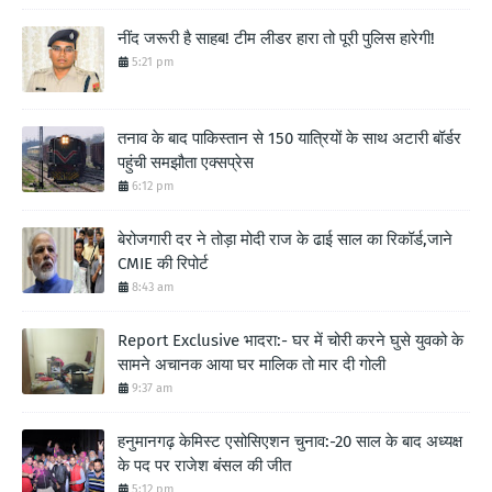
नींद जरूरी है साहब! टीम लीडर हारा तो पूरी पुलिस हारेगी!
5:21 pm
तनाव के बाद पाकिस्तान से 150 यात्रियों के साथ अटारी बॉर्डर
पहुंची समझौता एक्सप्रेस
6:12 pm
बेरोजगारी दर ने तोड़ा मोदी राज के ढाई साल का रिकॉर्ड,जाने
CMIE की रिपोर्ट
8:43 am
Report Exclusive भादरा:- घर में चोरी करने घुसे युवको के
सामने अचानक आया घर मालिक तो मार दी गोली
9:37 am
हनुमानगढ़ केमिस्ट एसोसिएशन चुनाव:-20 साल के बाद अध्यक्ष
के पद पर राजेश बंसल की जीत
5:12 pm